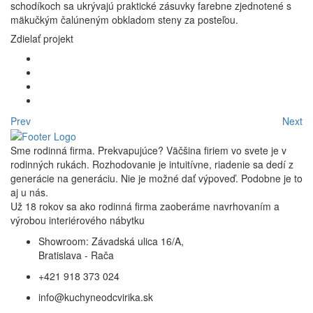
schodíkoch sa ukrývajú praktické zásuvky farebne zjednotené s
mäkučkým čalúneným obkladom steny za posteľou.
Zdielať projekt
Prev
Next
Sme rodinná firma. Prekvapujúce? Väčšina firiem vo svete je v
rodinných rukách. Rozhodovanie je intuitívne, riadenie sa dedí z
generácie na generáciu. Nie je možné dať výpoveď. Podobne je to
aj u nás.
Už 18 rokov sa ako rodinná firma zaoberáme navrhovaním a
výrobou interiérového nábytku
Showroom: Závadská ulica 16/A,
Bratislava - Rača
+421 918 373 024
info@kuchyneodcvirika.sk