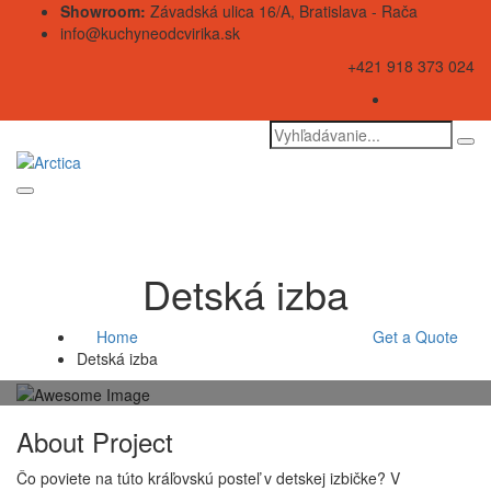
Showroom:
Závadská ulica 16/A, Bratislava - Rača
info@kuchyneodcvirika.sk
+421 918 373 024
Detská izba
Home
Get a Quote
Detská izba
About Project
Čo poviete na túto kráľovskú posteľ v detskej izbičke? V