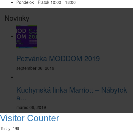
Pondelok - Piatok 10:00 - 18:00
Novinky
Pozvánka MODDOM 2019
september 06, 2019
Kuchynská linka Marriott – Nábytok
a...
marec 06, 2019
Visitor Counter
Today: 190