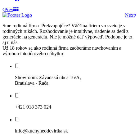
Prev
Next
Sme rodinná firma. Prekvapujúce? Väčšina firiem vo svete je v
rodinných rukách. Rozhodovanie je intuitívne, riadenie sa dedí z
generácie na generáciu. Nie je možné dať výpoveď. Podobne je to
aj u nás.
Už 18 rokov sa ako rodinná firma zaoberáme navrhovaním a
výrobou interiérového nábytku
Showroom: Závadská ulica 16/A,
Bratislava - Rača
+421 918 373 024
info@kuchyneodcvirika.sk