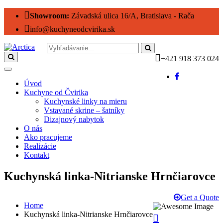
Showroom:
Závadská ulica 16/A, Bratislava - Rača
info@kuchyneodcvirika.sk
+421 918 373 024
Úvod
Kuchyne od Čvirika
Kuchynské linky na mieru
Vstavané skrine – šatníky
Dizajnový nabytok
O nás
Ako pracujeme
Realizácie
Kontakt
Kuchynská linka-Nitrianske Hrnčiarovce
Get a Quote
Home
Kuchynská linka-Nitrianske Hrnčiarovce