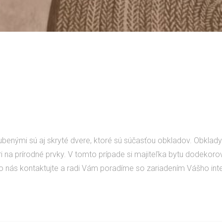
ľubenými sú aj skryté dvere, ktoré sú súčasťou obkladov. Obklad
ri na prírodné prvky. V tomto prípade si majiteľka bytu dodekoro
o nás kontaktujte a radi Vám poradíme so zariadením Vášho inte