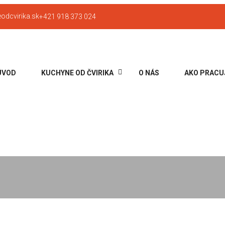
odcvirika.sk
+421 918 373 024
ÚVOD
KUCHYNE OD ČVIRIKA
O NÁS
AKO PRACU