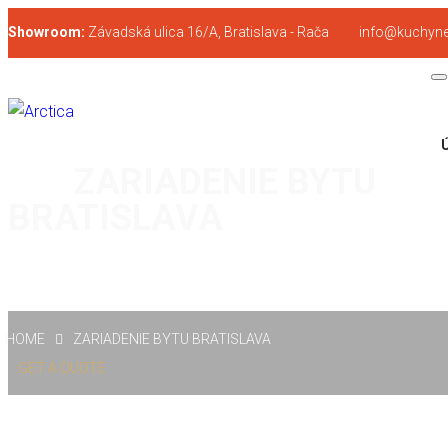
Showroom:
Závadská ulica 16/A, Bratislava - Rača
info@kuchyne
ZARIADENIE BYTU
BRATISLAVA
HOME
ZARIADENIE BYTU BRATISLAVA
GET A QUOTE