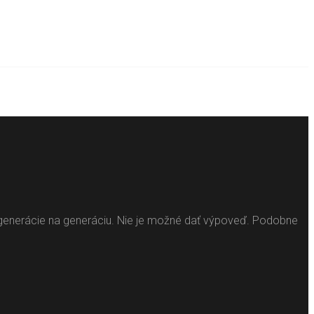
 z generácie na generáciu. Nie je možné dať výpoveď. Podobne