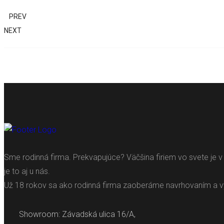
PREV
NEXT
Sme rodinná firma. Prekvapujúce? Väčšina firiem vo svete je v
je to aj u nás.
Už 18 rokov sa ako rodinná firma zaoberáme navrhovaním a v
Showroom: Závadská ulica 16/A,