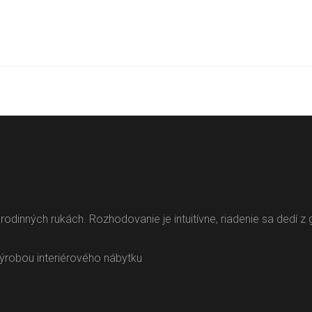
 rodinných rukách. Rozhodovanie je intuitívne, riadenie sa dedí
ýrobou interiérového nábytku