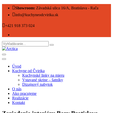
Showroom:
Závadská ulica 16/A, Bratislava - Rača
info@kuchyneodcvirika.sk
+421 918 373 024
Úvod
Kuchyne od Čvirika
Kuchynské linky na mieru
Vstavané skrine – šatníky
Dizajnový nabytok
O nás
Ako pracujeme
Realizácie
Kontakt