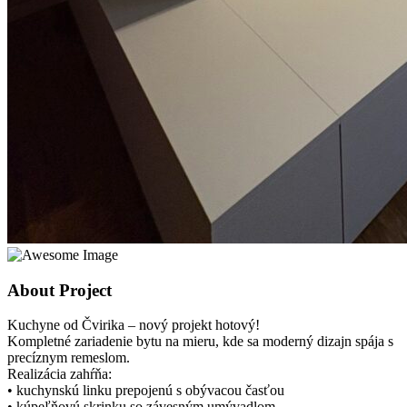
About Project
Kuchyne od Čvirika – nový projekt hotový!
Kompletné zariadenie bytu na mieru, kde sa moderný dizajn spája s
precíznym remeslom.
Realizácia zahŕňa:
• kuchynskú linku prepojenú s obývacou časťou
• kúpeľňovú skrinku so závesným umývadlom