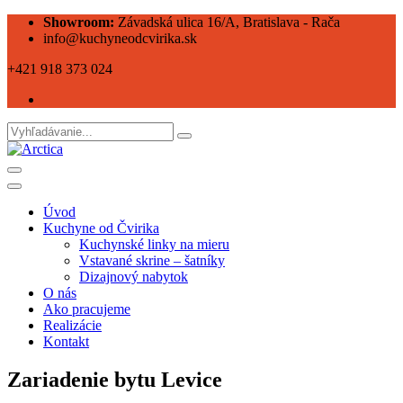
Showroom:
Závadská ulica 16/A, Bratislava - Rača
info@kuchyneodcvirika.sk
+421 918 373 024
Úvod
Kuchyne od Čvirika
Kuchynské linky na mieru
Vstavané skrine – šatníky
Dizajnový nabytok
O nás
Ako pracujeme
Realizácie
Kontakt
Zariadenie bytu Levice