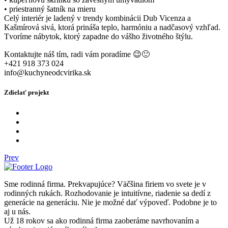
• priestranný šatník na mieru
Celý interiér je ladený v trendy kombinácii Dub Vicenza a
Kašmírová sivá, ktorá prináša teplo, harmóniu a nadčasový vzhľad.
Tvoríme nábytok, ktorý zapadne do vášho životného štýlu.
Kontaktujte náš tím, radi vám poradíme 😉🙂
+421 918 373 024
info@kuchyneodcvirika.sk
Zdielať projekt
Prev
Sme rodinná firma. Prekvapujúce? Väčšina firiem vo svete je v
rodinných rukách. Rozhodovanie je intuitívne, riadenie sa dedí z
generácie na generáciu. Nie je možné dať výpoveď. Podobne je to
aj u nás.
Už 18 rokov sa ako rodinná firma zaoberáme navrhovaním a