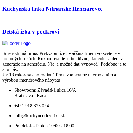
Kuchynská linka Nitrianske Hrnčiarovce
Detská izba v podkroví
Sme rodinná firma. Prekvapujúce? Väčšina firiem vo svete je v
rodinných rukách. Rozhodovanie je intuitívne, riadenie sa dedí z
generácie na generáciu. Nie je možné dať výpoveď. Podobne je to
aj u nás.
Už 18 rokov sa ako rodinná firma zaoberáme navrhovaním a
výrobou interiérového nábytku
Showroom: Závadská ulica 16/A,
Bratislava - Rača
+421 918 373 024
info@kuchyneodcvirika.sk
Pondelok - Piatok 10:00 - 18:00