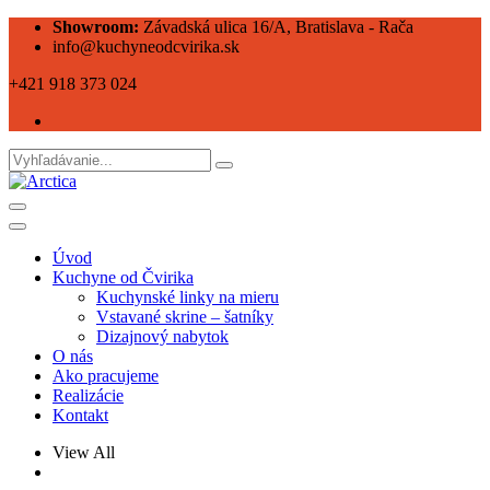
Showroom:
Závadská ulica 16/A, Bratislava - Rača
info@kuchyneodcvirika.sk
+421 918 373 024
Úvod
Kuchyne od Čvirika
Kuchynské linky na mieru
Vstavané skrine – šatníky
Dizajnový nabytok
O nás
Ako pracujeme
Realizácie
Kontakt
View All