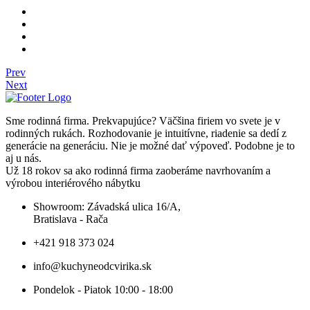
Prev
Next
Sme rodinná firma. Prekvapujúce? Väčšina firiem vo svete je v
rodinných rukách. Rozhodovanie je intuitívne, riadenie sa dedí z
generácie na generáciu. Nie je možné dať výpoveď. Podobne je to
aj u nás.
Už 18 rokov sa ako rodinná firma zaoberáme navrhovaním a
výrobou interiérového nábytku
Showroom: Závadská ulica 16/A,
Bratislava - Rača
+421 918 373 024
info@kuchyneodcvirika.sk
Pondelok - Piatok 10:00 - 18:00