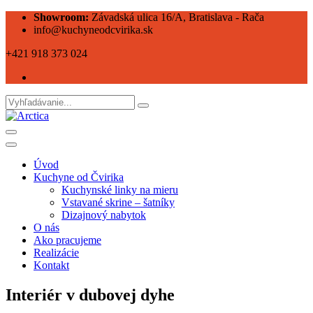
Showroom:
Závadská ulica 16/A, Bratislava - Rača
info@kuchyneodcvirika.sk
+421 918 373 024
Úvod
Kuchyne od Čvirika
Kuchynské linky na mieru
Vstavané skrine – šatníky
Dizajnový nabytok
O nás
Ako pracujeme
Realizácie
Kontakt
Interiér v dubovej dyhe