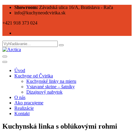
Showroom:
Závadská ulica 16/A, Bratislava - Rača
info@kuchyneodcvirika.sk
+421 918 373 024
Úvod
Kuchyne od Čvirika
Kuchynské linky na mieru
Vstavané skrine – šatníky
Dizajnový nabytok
O nás
Ako pracujeme
Realizácie
Kontakt
Kuchynská linka s oblúkovými rohmi