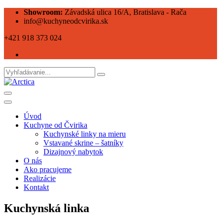
Showroom:
Závadská ulica 16/A, Bratislava - Rača
info@kuchyneodcvirika.sk
+421 918 373 024
Úvod
Kuchyne od Čvirika
Kuchynské linky na mieru
Vstavané skrine – šatníky
Dizajnový nabytok
O nás
Ako pracujeme
Realizácie
Kontakt
Kuchynská linka