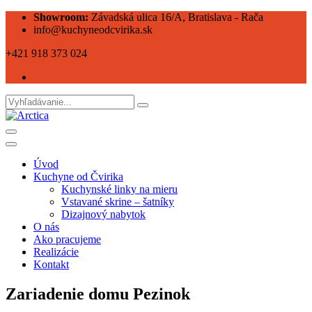
Showroom:
Závadská ulica 16/A, Bratislava - Rača
info@kuchyneodcvirika.sk
+421 918 373 024
Úvod
Kuchyne od Čvirika
Kuchynské linky na mieru
Vstavané skrine – šatníky
Dizajnový nabytok
O nás
Ako pracujeme
Realizácie
Kontakt
Zariadenie domu Pezinok