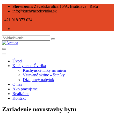
Showroom:
Závadská ulica 16/A, Bratislava - Rača
info@kuchyneodcvirika.sk
+421 918 373 024
Úvod
Kuchyne od Čvirika
Kuchynské linky na mieru
Vstavané skrine – šatníky
Dizajnový nabytok
O nás
Ako pracujeme
Realizácie
Kontakt
Zariadenie novostavby bytu